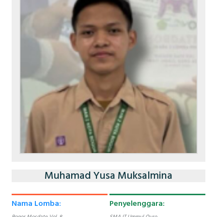
Muhamad Yusa Muksalmina
Nama Lomba:
Penyelenggara:
Bogor Mosdate Vol. 8
SMA IT Ummul Quro