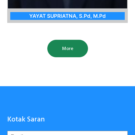
YAYAT SUPRIATNA, S.Pd, M.Pd
More
Kotak Saran