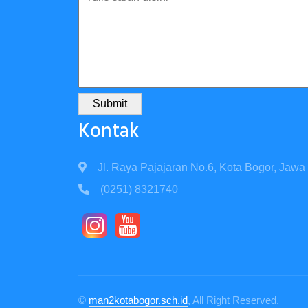
Submit
Kontak
Jl. Raya Pajajaran No.6, Kota Bogor, Jawa
(0251) 8321740
©
man2kotabogor.sch.id
, All Right Reserved.