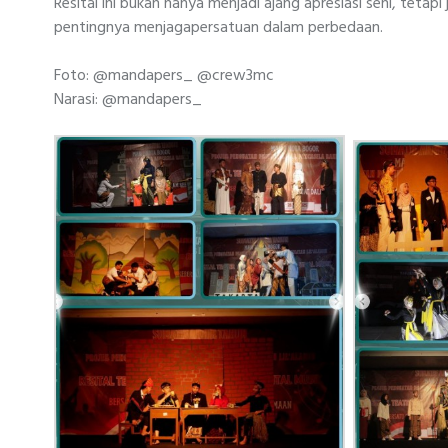
Resital ini bukan hanya menjadi ajang apresiasi seni, teta
pentingnya menjagapersatuan dalam perbedaan.
Foto: @mandapers_ @crew3mc
Narasi: @mandapers_