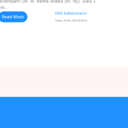
Novbriliyanti (XII .9)- Rahma Andara (XII. 10)2. Juara 2
sa...
Oleh Administrator
Read More
Selasa, 19 Nov 2024 19:09:42