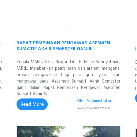
A
RAPAT PEMBINAAN PENGAWAS ASESMEN
SUMATIF AKHIR SEMESTER GANJIL
n
Kepala MAN 2 Kota Bogor, Drs. H. Eman Supriyatman,
,
M.Pd., memberikan pembinaan dan arahan mengenai
.
proses pengawasan bagi para guru yang akan
.
mengawas pada Asesmen Sumatif Akhir Semester
,
ganjil dalam Rapat Pembinaan Pengawas Asesmen
Sumatif Akhir Se...
Oleh Administrator
Read More
Sabtu, 7 Des 2024 07:28:58