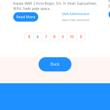
Kepala MAN 2 Kota Bogor, Drs. H. Eman Supriyatman,
E
M.Pd., hadir pada upaca...
Oleh Administrator
Read More
Selasa, 19 Nov 2024 19:28:32
6
7
8
9
10
Back